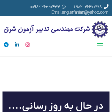
00989126490432
9821-26400968+
Email:eng.erfanian@yahoo.com
در حال به روز رسانی....