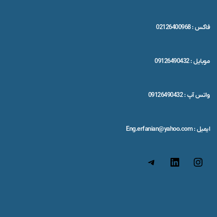
فاکس : 02126400968
موبایل : 09126490432
واتس آپ : 09126490432
ایمیل : Eng.erfanian@yahoo.com