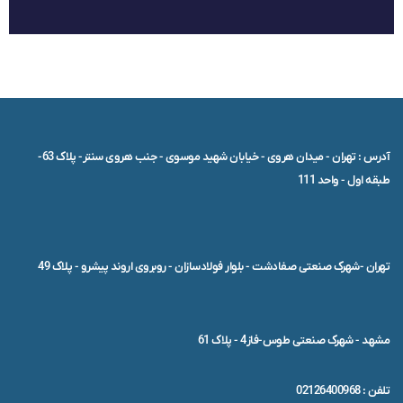
آدرس : تهران - میدان هروی - خیابان شهید موسوی - جنب هروی سنتر- پلاک 63-
طبقه اول - واحد 111
تهران -شهرک صنعتی صفادشت - بلوار فولادسازان - روبروی اروند پیشرو - پلاک 49
مشهد - شهرک صنعتی طوس-فاز4 - پلاک 61
تلفن : 02126400968