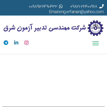
00989126490432
9821-26400968+
Email:eng.erfanian@yahoo.com