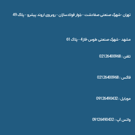
تهران -شهرک صنعتی صفادشت - بلوار فولادسازان - روبروی اروند پیشرو - پلاک 49
مشهد - شهرک صنعتی طوس-فاز4 - پلاک 61
تلفن : 02126400968
فاکس : 02126400968
موبایل : 09126490432
واتس آپ : 09126490432