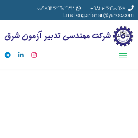
00989126490432
9821-26400968+
Email:eng.erfanian@yahoo.com