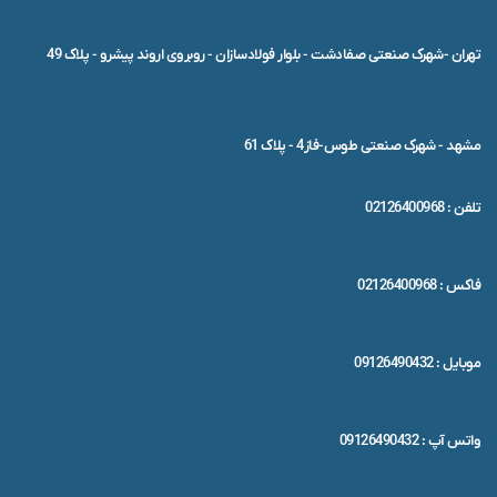
تهران -شهرک صنعتی صفادشت - بلوار فولادسازان - روبروی اروند پیشرو - پلاک 49
مشهد - شهرک صنعتی طوس-فاز4 - پلاک 61
تلفن : 02126400968
فاکس : 02126400968
موبایل : 09126490432
واتس آپ : 09126490432