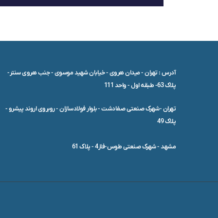
آدرس : تهران - میدان هروی - خیابان شهید موسوی - جنب هروی سنتر-
پلاک 63- طبقه اول - واحد 111
تهران -شهرک صنعتی صفادشت - بلوار فولادسازان - روبروی اروند پیشرو -
پلاک 49
مشهد - شهرک صنعتی طوس-فاز4 - پلاک 61