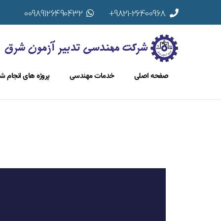
00989126490432
9821-26400968+
صفحه اصلی
خدمات مهندسی
پروژه های انجام ش