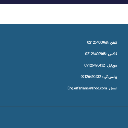
تلفن : 02126400968
فاکس : 02126400968
موبایل : 09126490432
واتس آپ : 09126490432
ایمیل : Eng.erfanian@yahoo.com