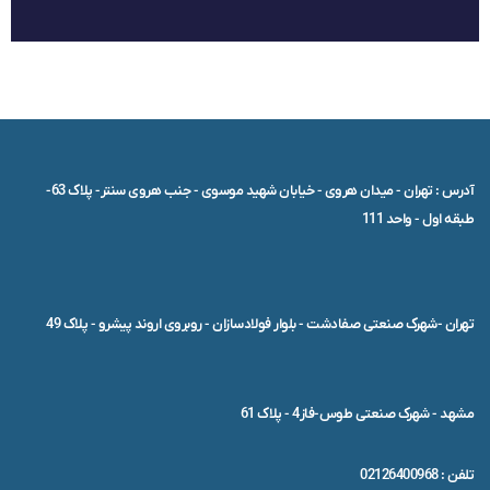
آدرس : تهران - میدان هروی - خیابان شهید موسوی - جنب هروی سنتر- پلاک 63-
طبقه اول - واحد 111
تهران -شهرک صنعتی صفادشت - بلوار فولادسازان - روبروی اروند پیشرو - پلاک 49
مشهد - شهرک صنعتی طوس-فاز4 - پلاک 61
تلفن : 02126400968