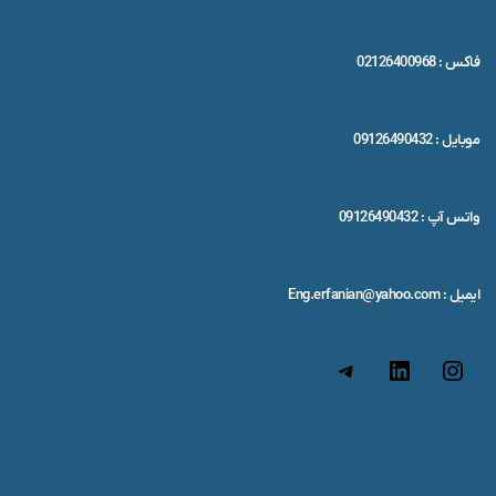
فاکس : 02126400968
موبایل : 09126490432
واتس آپ : 09126490432
ایمیل : Eng.erfanian@yahoo.com