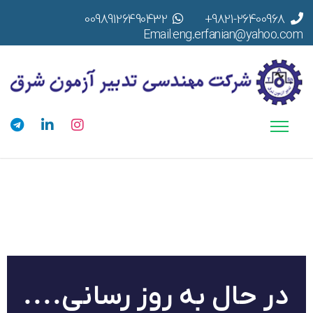
00989126490432
9821-26400968+
Email:eng.erfanian@yahoo.com
در حال به روز رسانی....