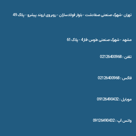
تهران -شهرک صنعتی صفادشت - بلوار فولادسازان - روبروی اروند پیشرو - پلاک 49
مشهد - شهرک صنعتی طوس-فاز4 - پلاک 61
تلفن : 02126400968
فاکس : 02126400968
موبایل : 09126490432
واتس آپ : 09126490432