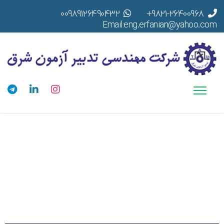
00989126490432
9821-26400968+
Email:eng.erfanian@yahoo.com