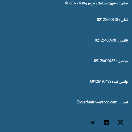
مشهد - شهرک صنعتی طوس-فاز4 - پلاک 61
تلفن : 02126400968
فاکس : 02126400968
موبایل : 09126490432
واتس آپ : 09126490432
ایمیل : Eng.erfanian@yahoo.com