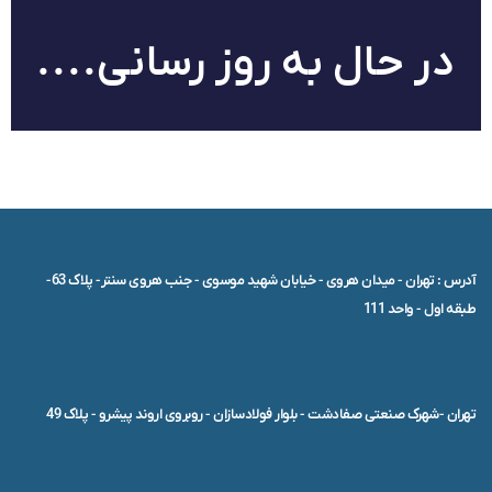
در حال به روز رسانی....
آدرس : تهران - میدان هروی - خیابان شهید موسوی - جنب هروی سنتر- پلاک 63-
طبقه اول - واحد 111
تهران -شهرک صنعتی صفادشت - بلوار فولادسازان - روبروی اروند پیشرو - پلاک 49