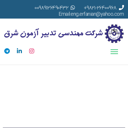
00989126490432
9821-26400968+
Email:eng.erfanian@yahoo.com