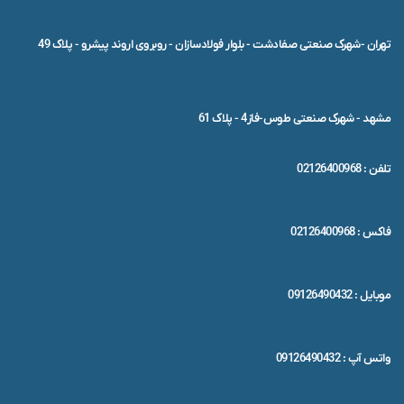
تهران -شهرک صنعتی صفادشت - بلوار فولادسازان - روبروی اروند پیشرو - پلاک 49
مشهد - شهرک صنعتی طوس-فاز4 - پلاک 61
تلفن : 02126400968
فاکس : 02126400968
موبایل : 09126490432
واتس آپ : 09126490432