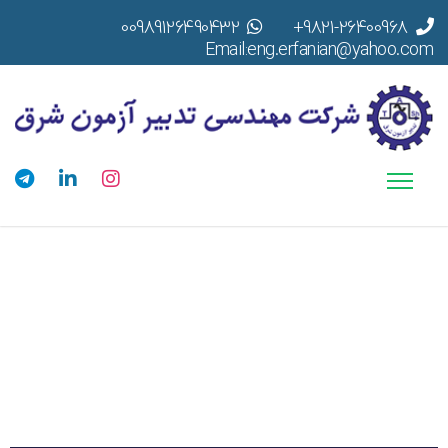
00989126490432
9821-26400968+
Email:eng.erfanian@yahoo.com