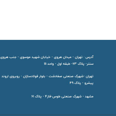
آدرس : تهران - میدان هروی - خیابان شهید موسوی - جنب هروی
سنتر- پلاک 63- طبقه اول - واحد 111
تهران -شهرک صنعتی صفادشت - بلوار فولادسازان - روبروی اروند
پیشرو - پلاک 49
مشهد - شهرک صنعتی طوس-فاز4 - پلاک 61