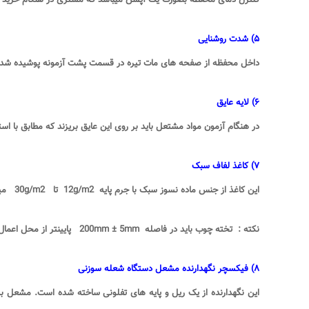
۵
)
شدت روشنایی
داخل محفظه از صفحه های مات تیره در قسمت پشت آزمونه پوشیده شده ا
۶
)
لایه عایق
در هنگام آزمون مواد مشتعل باید بر روی این عایق بریزند که مطابق با 
۷
)
کاغذ لفاف سبک
این کاغذ از جنس ماده نسوز سبک با جرم پایه 12
g/m2
تا 30
g/m2
می
نکته : تخته چوب باید در فاصله 200
mm ± 5mm
پایینتر از محل اعما
۸
)
فیکسچر نگهدارنده مشعل دستگاه شعله سوزنی
این نگهدارنده از یک ریل و پایه های تفلونی ساخته شده است. مشعل ب