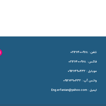
m
تلفن : 02126400968
فاکس : 02126400968
موبایل : 09126490432
واتس آپ : 09126490432
ایمیل : Eng.erfanian@yahoo.com