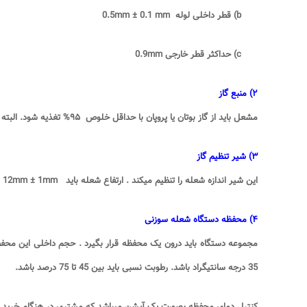
b)
قطر داخلی لوله 0.5
mm ± 0.1 mm
c)
حداکثر قطر خارجی 0.9
mm
۲
)
منبع گاز
مشعل باید از گاز بوتان یا پروپان با حداقل خلوص
۹۵%
تغذیه شود. البته
۳
)
شیر تنظیم گاز
این شیر اندازه شعله را تنظیم میکند . ارتفاع شعله باید 12
mm ± 1mm
۴
)
محفظه دستگاه شعله سوزنی
مجموعه دستگاه باید درون یک محفظه قرار بگیرد . حجم داخلی این محفظه 
35 درجه سانتیگراد باشد. رطوبت نسبی باید بین 45 تا 75 درصد باشد
.
کنترل دمای محفظه بصورت یک آپشن میباشد که مشتری در هنگام خرید میتو