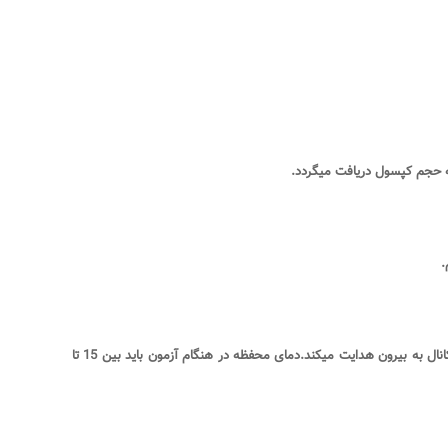
ه حجم کپسول دریافت میگردد
.
.
باشد. یک فن محصولات احتراق را از داخل محفظه توسط یک کانال به بیرون هدایت میکند.دمای محفظه در هنگام آزمون باید بین 15 تا