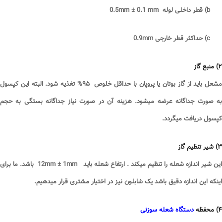
b)
قطر داخلی لوله 0.5
mm ± 0.1 mm
c)
حداکثر قطر خارجی 0.9
mm
۲
)
منبع گاز
مشعل باید از گاز بوتان یا پروپان با حداقل خلوص
۹۵%
تغذیه شود. البته این کپسول
به صورت جداگانه عرضه میشود. هزینه آن در صورت نیاز جداگانه بستگی به حجم
کپسول دریافت میگردد
.
۳
)
شیر تنظیم گاز
این شیر اندازه شعله را تنظیم میکند . ارتفاع شعله باید 12
mm ± 1mm
باشد. ما برای
اینکه این اندازه دقیق باشد یک شابلون نیز در اختیار مشتری قرار میدهیم
.
۴
)
محفظه
دستگاه شعله سوزنی