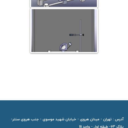
آدرس : تهران - میدان هروی - خیابان شهید موسوی - جنب هروی سنتر-
پلاک 63- طبقه اول - واحد 111