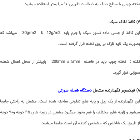
تخته چوبی با سطح صاف به ضخامت تقریبی
۱۰
میلیمتر استفاده میشود
.
۷
)
کاغذ لفاف سبک
ین کاغذ از جنس ماده نسوز سبک با جرم پایه 12
g/m2
تا 30
g/m2
میباشد که
بصورت یک لایه نازک بر روی تخته قرار گرفته است
.
نکته : تخته چوب باید در فاصله 200
mm ± 5mm
پایینتر از محل اعمال شعله
سوزنی قرار گیرد
.
۸
)
فیکسچر نگهدارنده مشعل
دستگاه شعله سوزنی
این نگهدارنده از یک ریل و پایه های تفلونی ساخته شده است. مشعل به راحتی جابجا
یشود و زاویه های مختلف را هم بخود میگیرد.مشعل در زاویه های
۴۵
درجه و
۹۰
درجه
از طریق یک شاخص که مشخص کننده آن است جابجا میشود
.