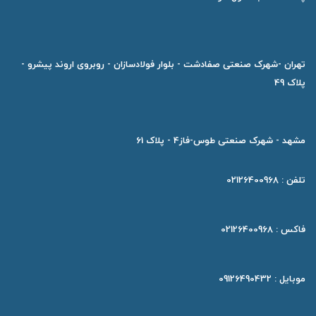
تهران -شهرک صنعتی صفادشت - بلوار فولادسازان - روبروی اروند پیشرو -
پلاک 49
مشهد - شهرک صنعتی طوس-فاز4 - پلاک 61
تلفن : 02126400968
فاکس : 02126400968
موبایل : 09126490432