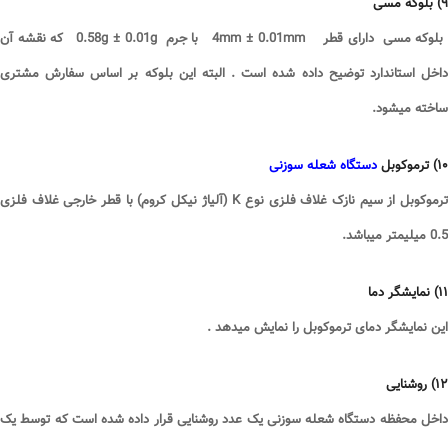
۹
)
بلوکه مسی
بلوکه مسی دارای قطر 4
mm ± 0.01mm
با جرم 0.58
g ± 0.01g
که نقشه آن
داخل استاندارد توضیح داده شده است . البته این بلوکه بر اساس سفارش مشتری
ساخته میشود
.
۱۰
)
ترموکوبل
دستگاه شعله سوزنی
رموکوبل از سیم نازک غلاف فلزی نوع
K (
آلیاژ نیکل کروم) با قطر خارجی غلاف فلزی
0.5 میلیمتر میباشد
.
۱۱
)
نمایشگر دما
این نمایشگر دمای ترموکوبل را نمایش میدهد
.
۱۲
)
روشنایی
داخل محفظه دستگاه شعله سوزنی یک عدد روشنایی قرار داده شده است که توسط یک