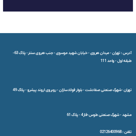
آدرس : تهران - میدان هروی - خیابان شهید موسوی - جنب هروی سنتر- پلاک 63-
طبقه اول - واحد 111
تهران -شهرک صنعتی صفادشت - بلوار فولادسازان - روبروی اروند پیشرو - پلاک 49
مشهد - شهرک صنعتی طوس-فاز4 - پلاک 61
تلفن : 02126400968