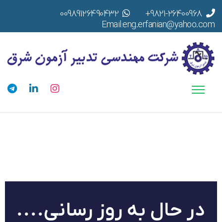
00989126490432
9821-26400968+
Email:eng.erfanian@yahoo.com
در حال به روز رسانی....