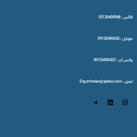
فاکس : 02126400968
موبایل : 09126490432
واتس آپ : 09126490432
ایمیل : Eng.erfanian@yahoo.com