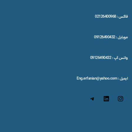
فاکس : 02126400968
موبایل : 09126490432
واتس آپ : 09126490432
ایمیل : Eng.erfanian@yahoo.com