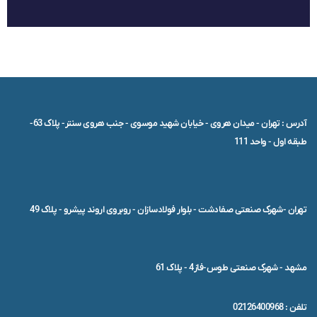
آدرس : تهران - میدان هروی - خیابان شهید موسوی - جنب هروی سنتر- پلاک 63-
طبقه اول - واحد 111
تهران -شهرک صنعتی صفادشت - بلوار فولادسازان - روبروی اروند پیشرو - پلاک 49
مشهد - شهرک صنعتی طوس-فاز4 - پلاک 61
تلفن : 02126400968