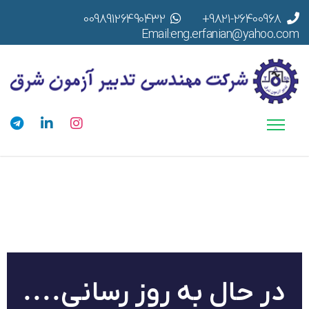
00989126490432
9821-26400968+
Email:eng.erfanian@yahoo.com
در حال به روز رسانی....