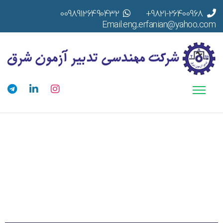
00989126490432
9821-26400968+
Email:eng.erfanian@yahoo.com