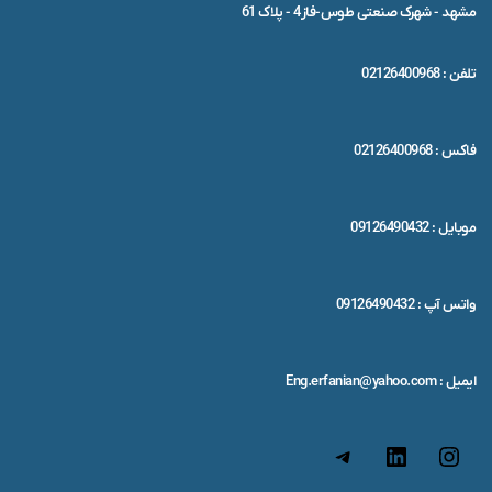
مشهد - شهرک صنعتی طوس-فاز4 - پلاک 61
تلفن : 02126400968
فاکس : 02126400968
موبایل : 09126490432
واتس آپ : 09126490432
ایمیل : Eng.erfanian@yahoo.com