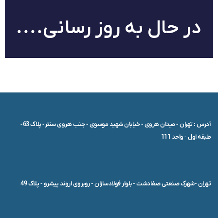
در حال به روز رسانی....
آدرس : تهران - میدان هروی - خیابان شهید موسوی - جنب هروی سنتر- پلاک 63-
طبقه اول - واحد 111
تهران -شهرک صنعتی صفادشت - بلوار فولادسازان - روبروی اروند پیشرو - پلاک 49