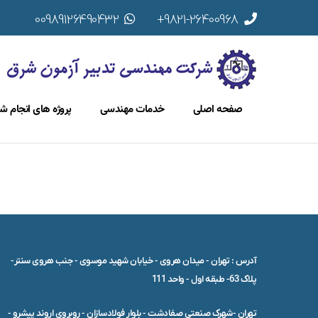
00989126490432
9821-26400968+
صفحه اصلی
خدمات مهندسی
پروژه های انجام ش
آدرس : تهران - میدان هروی - خیابان شهید موسوی - جنب هروی سنتر-
پلاک 63- طبقه اول - واحد 111
تهران -شهرک صنعتی صفادشت - بلوار فولادسازان - روبروی اروند پیشرو -