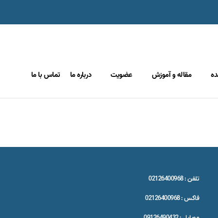
ده
مقاله و آموزش
عضویت
درباره ما
تماس با ما
تلفن : 02126400968
فاکس : 02126400968
موبایل : 09126490432